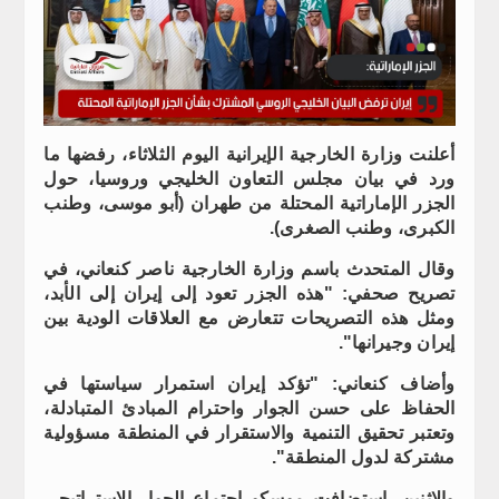
أعلنت وزارة الخارجية الإيرانية اليوم الثلاثاء، رفضها ما
ورد في بيان مجلس التعاون الخليجي وروسيا، حول
الجزر الإماراتية المحتلة من طهران (أبو موسى، وطنب
الكبرى، وطنب الصغرى).
وقال المتحدث باسم وزارة الخارجية ناصر كنعاني، في
تصريح صحفي: "هذه الجزر تعود إلى إيران إلى الأبد،
ومثل هذه التصريحات تتعارض مع العلاقات الودية بين
إيران وجيرانها".
وأضاف كنعاني: "تؤكد إيران استمرار سياستها في
الحفاظ على حسن الجوار واحترام المبادئ المتبادلة،
وتعتبر تحقيق التنمية والاستقرار في المنطقة مسؤولية
مشتركة لدول المنطقة".
والاثنين، استضافت موسكو اجتماع الحوار الاستراتيجي