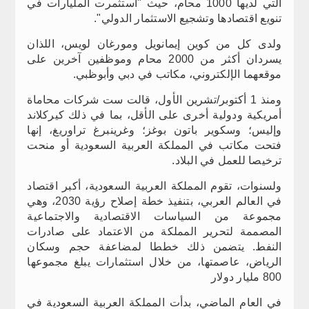
التي لديها 1000 محام، حيث "استثمرت المليارات في
تنويع اقتصادها وتشجيع الاستثمار الدولي".
ولدى كل من كوين إيمانويل ومورغان لويس، اللذان
يسردان أكثر من 2000 محام وموظفين آخرين على
موقعهما الإلكتروني، مكاتب في دبي وأبوظبي.
ومنذ 1 أكتوبر/تشرين الأول، قالت ست شركات محاماة
أمريكية ودولية أخرى على الأقل، بما في ذلك كيركلاند
وإليس؛ وسكوير باتون بوغز؛ وغرينبرغ تراوريغ، إنها
فتحت مكاتب في المملكة العربية السعودية أو منحت
ترخيصا للعمل في البلاد.
ولسنوات، تقوم المملكة العربية السعودية، أكبر اقتصاد
في العالم العربي، بتنفيذ خطة إصلاح رؤية 2030، وهي
مجموعة من السياسات الاقتصادية والاجتماعية
المصممة لتحرير المملكة من الاعتماد على صادرات
النفط. يتضمن ذلك خططا لمضاعفة حجم وسكان
الرياض، عاصمتها، من خلال استثمارات يبلغ مجموعها
800 مليار دولار
في العام الماضي، بدأت المملكة العربية السعودية في