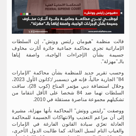
قالت منظمة "هيومان رايتس ووتش"، إن السلطات
الإماراتية تجري محاكمة جماعية جائرة أثارت مخاوف
جسيمة بشأن الإجراءات الواجبة، واصفة إياها
بالـ"مهزلة".
وحسب تقرير جديد للمنظمة بشأن محاكمة "الإمارات
84" الجارية حالياً، فإنه في ديسمبر /;كانون الأول 2023،
وخلال استضافة دبي مؤتمر المناخ (كوب 28)، ساقت
السلطات تهما ضد 84 شخصا على الأقل انتقاما من
تشكيلهم مجموعة مناصرة مستقلة في 2010.
ووصفت "رايتس ووتش" المحاكمة بأنها مهزلة، مشيرة
إلى أن مزاعم التعذيب والانتهاكات الجسيمة للمحاكمة
العادلة تعرّي سيادة القانون الفارغة في الإمارات
والغياب التام لسبل العدالة، كما طالبت الدول الأخرى،