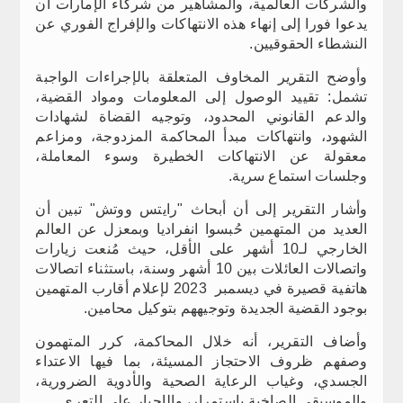
والشركات العالمية، والمشاهير من شركاء الإمارات أن
يدعوا فورا إلى إنهاء هذه الانتهاكات والإفراج الفوري عن
النشطاء الحقوقيين.
وأوضح التقرير المخاوف المتعلقة بالإجراءات الواجبة
تشمل: تقييد الوصول إلى المعلومات ومواد القضية،
والدعم القانوني المحدود، وتوجيه القضاة لشهادات
الشهود، وانتهاكات مبدأ المحاكمة المزدوجة، ومزاعم
معقولة عن الانتهاكات الخطيرة وسوء المعاملة،
وجلسات استماع سرية.
وأشار التقرير إلى أن أبحاث "رايتس ووتش" تبين أن
العديد من المتهمين حُبسوا انفراديا وبمعزل عن العالم
الخارجي لـ10 أشهر على الأقل، حيث مُنعت زيارات
واتصالات العائلات بين 10 أشهر وسنة، باستثناء اتصالات
هاتفية قصيرة في ديسمبر 2023 لإعلام أقارب المتهمين
بوجود القضية الجديدة وتوجيههم بتوكيل محامين.
وأضاف التقرير، أنه خلال المحاكمة، كرر المتهمون
وصفهم ظروف الاحتجاز المسيئة، بما فيها الاعتداء
الجسدي، وغياب الرعاية الصحية والأدوية الضرورية،
والموسيقى الصاخبة باستمرار، والإجبار على التعري.