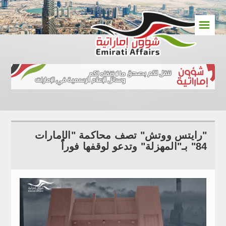
☰
"رايتس ووتش" تصف محاكمة "الإمارات
84" بـ"المهزلة" وتدعو لوقفها فوراً