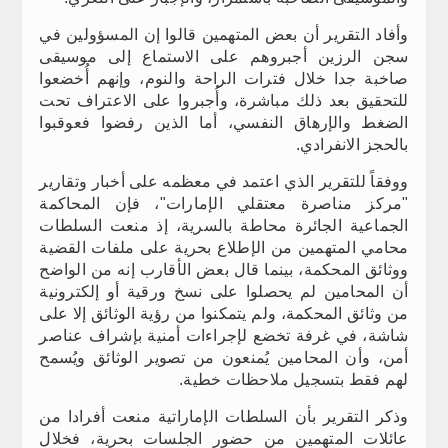
وأفاد التقرير أن بعض المتهمين قالوا إن المسؤولين في
سجن الرزين أجبروهم على الاستماع إلى موسيقى
صاخبة جدا خلال فترات الراحة والنوم، وإنهم أُخضعوا
للتحقيق بعد ذلك مباشرة، وأُجبروا على الاعتراف تحت
الضغط والإرهاق النفسي، أما الذين رفضوا فعوقبوا
بالحجز الانفرادي.
ووفقاً للتقرير الذي اعتمد في معظمه على أخبار وتقارير
"مركز مناصرة معتقلي الإمارات"، فإن المحاكمة
الجماعية الجائرة محاطة بالسرية، إذ منعت السلطات
محامي المتهمين من الإطلاع بحرية على ملفات القضية
ووثائق المحكمة، بينما قال بعض الأقارب إنه من الواضح
أن المحامين لم يحصلوا على نسخ ورقية أو إلكترونية
من وثائق المحكمة، ولم يتمكنوا من رؤية الوثائق إلا على
شاشة، في غرفة تخضع لإجراءات أمنية بإشراف عناصر
أمن، وأن المحامين يُمنعون من تصوير الوثائق ويُسمح
لهم فقط بتسجيل ملاحظات خطية.
وذكر التقرير بأن السلطات الإماراتية منعت أفرادا من
عائلات المتهمين من حضور الجلسات بحرية، فخلال