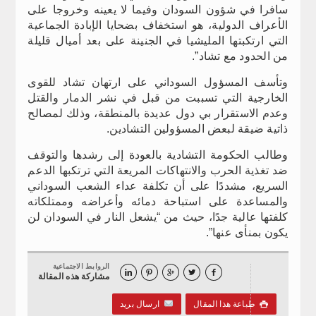
سافرا في شؤون السودان وفيما لا يعينه وخروجا على
الأعراف الدولية، هو استخفاف بضحايا الإبادة الجماعية
التي ارتكبتها المليشيا في الجنينة على بعد أميال قليلة
من الحدود مع تشاد”.
وتأسف المسؤول السوداني على ارتهان تشاد للقوى
الخارجية التي تسببت من قبل في نشر الدمار والقتل
وعدم الاستقرار بي دول عديدة بالمنطقة، وذلك لمصالح
ذاتية ضيقة لبعض المسؤولين التشادين.
وطالب الحكومة التشادية بالعودة إلى رشدها والتوقف
ضد تغذية الحرب والانتهاكات المريعة التي ترتكبها الدعم
السريع، مشددًا على أن تكلفة عداء الشعب السوداني
والمساعدة على استباحة دمائه وأعراضه وممتلكاته
كلفتها عالية جدًا، حيث من “يشعل النار في السودان لن
يكون بمنأى عنها”.
الروابط الاجتماعية





مشاركة هذه المقالة
طباعة هذا المقال
ارسال بريد
