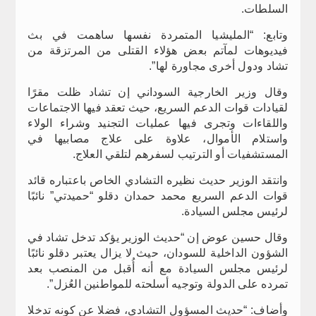
السلطات.
وتابع: “المليشيا المتمردة نفسها ساهمت في بث
فيديوهات لمآتم بعض هؤلاء القتلى من المرتزقة من
تشاد ودول أخرى مجاورة لها”.
وقال وزير الخارجية السوداني إن تشاد ظلت مقرًا
لقيادات قوات الدعم السريع، حيث تعقد فيها الاجتماعات
واللقاءات وتجرى فيها عمليات التجنيد وشراء الولاء
واستلام الأموال، علاوة على علاج مصابيها في
المستشفيات أو الترتيب لسفرهم لتلقي العلاج.
وانتقد الوزير حديث نظيره التشادي الخاص باعتباره قائد
قوات الدعم السريع محمد حمدان دقلو “حميدتي” نائبًا
لرئيس مجلس السيادة.
وقال حسين عوض إن “حديث الوزير يؤكد تدخل تشاد في
الشؤون الداخلية للسودان، حيث لا يزال يعتبر دقلو نائبًا
لرئيس مجلس السيادة مع أنه أُقبل من المنصب بعد
تمرده على الدولة وتوجيه أسلحته للمواطنين العُزل”.
وأضاف: “حديث المسؤول التشادي، فضلا عن كونه تدخلا