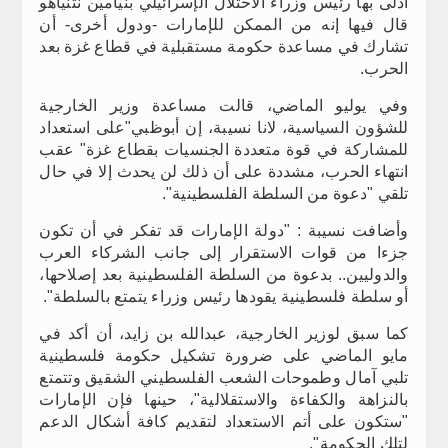
أدلى بها رئيس وزراء الاحتلال الإسرائيلي بنيامين نتنياهو
قال فيها إنه من الممكن للإمارات -ودول أخرى- أن
تشارك في مساعدة حكومة مستقبلية في قطاع غزة بعد
الحرب.
وفي يوليو الماضي، قالت مساعدة وزير الخارجية
للشؤون السياسية، لانا نسيبة، إن أبوظبي"على استعداد
للمشاركة في قوة متعددة الجنسيات بقطاع غزة" عقب
انتهاء الحرب، مشددة على أن ذلك لن يحدث إلا في حال
تلقي "دعوة من السلطة الفلسطينية".
وأضافت نسيبة : "دولة الإمارات قد تفكر في أن تكون
جزءا من قوات الاستقرار إلى جانب الشركاء العرب
والدوليين.. بدعوة من السلطة الفلسطينية بعد إصلاحها،
أو سلطة فلسطينية يقودها رئيس وزراء يتمتع بالسلطة".
كما سبق لوزير الخارجية، عبدالله بن زايد، أن أكد في
مايو الماضي على ضرورة تشكيل حكومة فلسطينية
تلبي آمال وطموحات الشعب الفلسطيني الشقيق وتتمتع
بالنزاهة والكفاءة والاستقلالية"، حينها فإن الإمارات
"ستكون على أتم الاستعداد لتقديم كافة أشكال الدعم
لتلك الحكومة".