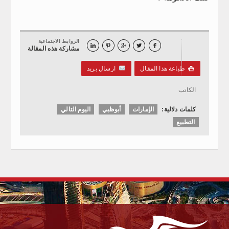
الروابط الاجتماعية





مشاركة هذه المقالة
طباعة هذا المقال
ارسال بريد

الكاتب
كلمات دلالية:
الإمارات
أبوظبي
اليوم التالي
التطبيع