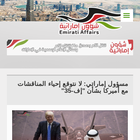
☰
مسؤول إماراتي: لا نتوقع إحياء المناقشات
مع أميركا بشأن "إف-35"