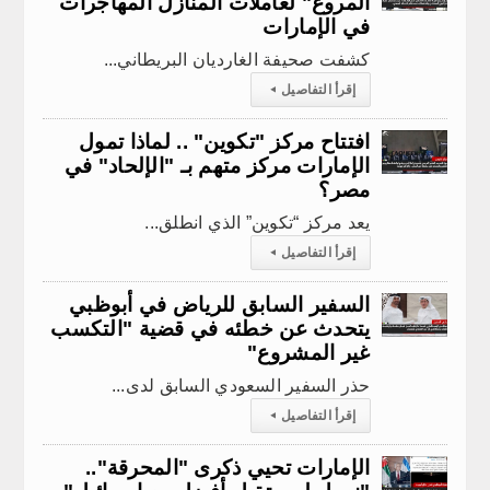
المروع" لعاملات المنازل المهاجرات
في الإمارات
كشفت صحيفة الغارديان البريطاني...
إقرأ التفاصيل
◂
افتتاح مركز "تكوين" .. لماذا تمول
الإمارات مركز متهم بـ "الإلحاد" في
مصر؟
​ يعد مركز “تكوين” الذي انطلق...
إقرأ التفاصيل
◂
السفير السابق للرياض في أبوظبي
يتحدث عن خطئه في قضية "التكسب
غير المشروع"
حذر السفير السعودي السابق لدى...
إقرأ التفاصيل
◂
الإمارات تحيي ذكرى "المحرقة"..