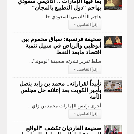
بما فيها الإمارات .. أكاديمي سعودي
يهاجم "دول التطبيع بالمجان"
​ هاجم الأكاديمي السعودي خا...
إقرأ التفاصيل
◂
صحيفة فرنسية: سباق محموم بين
أبوظبي والرياض في سبيل تنمية
اقتصاد مابعد النفط
سلط تقرير نشرته صحيفة “لوموند”...
إقرأ التفاصيل
◂
تأييداً لقراراته.. محمد بن زايد يتصل
بأمير الكويت بعد إعلانه حل مجلس
الأمة
أجرى رئيس الإمارات محمد بن زاي...
إقرأ التفاصيل
◂
صحيفة الغارديان تكشف "الواقع