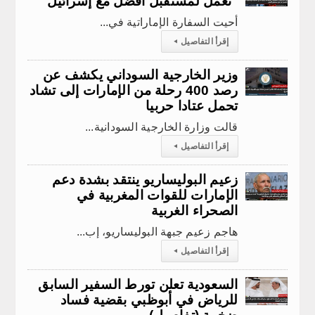
"نعمل لمستقبل أفضل مع إسرائيل"
​ أحيت السفارة الإماراتية في...
إقرأ التفاصيل
◂
وزير الخارجية السوداني يكشف عن
رصد 400 رحلة من الإمارات إلى تشاد
تحمل عتادا حربيا
قالت وزارة الخارجية السودانية...
إقرأ التفاصيل
◂
زعيم البوليساريو ينتقد بشدة دعم
الإمارات للقوات المغربية في
الصحراء الغربية
هاجم زعيم جبهة البوليساريو، إب...
إقرأ التفاصيل
◂
السعودية تعلن تورط السفير السابق
للرياض في أبوظبي بقضية فساد