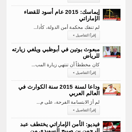
إيماسك: 2015 عام أسود للقضاء
الإماراتي
لم تنفك محكمة أمن الدولة، كأدا...
إقرأ التفاصيل
◂
مبعوث بوتين في أبوظبي ويلغي زيارته
للرياض
كان مخططاً أن تنتهي زيارة المب...
إقرأ التفاصيل
◂
وداعا لسنة 2015 سنة الكوارث في
العالم العربي
لم أرَ الابتسامة الفرحة، على م...
إقرأ التفاصيل
◂
فيديو: الأمن الإماراتي يختطف عبد
الرحمن بن صبيح السويدي من