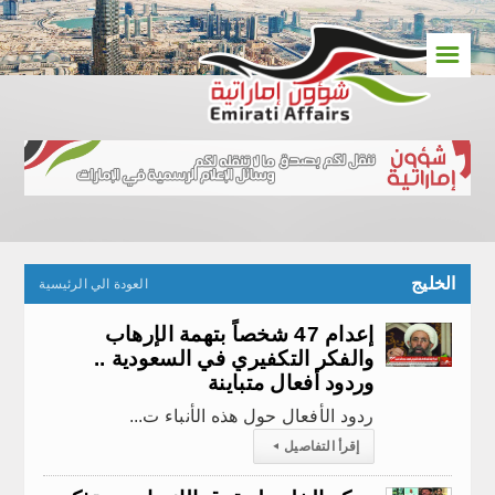
☰
الخليج
العودة الي الرئيسية
إعدام 47 شخصاً بتهمة الإرهاب
والفكر التكفيري في السعودية ..
وردود أفعال متباينة
ردود الأفعال حول هذه الأنباء ت...
إقرأ التفاصيل
◂